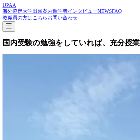
UPAA
海外協定大学
出願案内
進学者インタビュー
NEWS
FAQ
教職員の方はこちら
お問い合わせ
国内受験の勉強をしていれば、
充分授