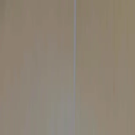
UPAA
海外協定大学
出願案内
進学者インタビュー
NEWS
FAQ
教職員の方はこちら
お問い合わせ
FAQ
UPAA や海外進学について、もっと詳しく。
出願資格、出願方法、奨学金など、UPAA の制度や海外進
出願
UPAA は国内大学と併願できますか？