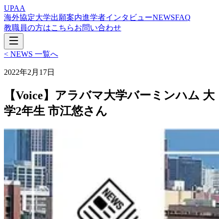
UPAA
海外協定大学
出願案内
進学者インタビュー
NEWS
FAQ
教職員の方はこちら
お問い合わせ
< NEWS 一覧へ
2022年2月17日
【Voice】
アラバマ大学バーミンハム 大
学2年生 市江悠さん